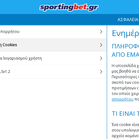
ΑΣΦΑΛΕΙΑ
Ενημέρ
 απορρήτου
ΠΛΗΡΟΦΟ
η Cookies
ΑΠΟ ΕΜ
α λογαριασμού χρήστη
Η ιστοσελίδα χ
μας βοηθά να σ
LSv1.2
Περισσότερες π
σκοπό των coo
προτιμήσεων c
τον οποίο χει
απορρήτου
πο
ΤΙ ΕΙΝΑΙ
Ένα cookie είν
στον υπολογιστ
αρχείο κειμέν