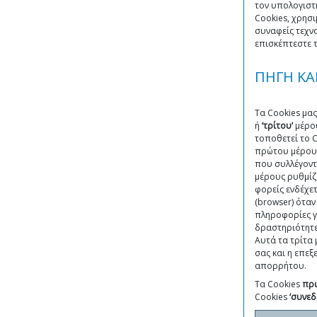
τον υπολογιστή
Cookies, χρησι
συναφείς τεχν
επισκέπτεστε τ
ΠΗΓΗ ΚΑ
Τα Cookies μας
ή
‘τρίτου’
μέρου
τοποθετεί το C
πρώτου μέρους
που συλλέγοντ
μέρους ρυθμίζ
φορείς ενδέχε
(browser) όταν
πληροφορίες γι
δραστηριότητε
Αυτά τα τρίτα
σας και η επεξ
απορρήτου.
Τα Cookies
πρ
Cookies
‘συνεδ