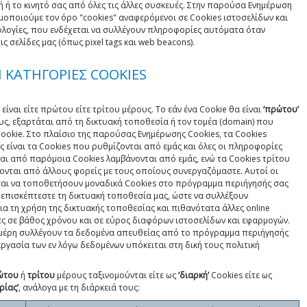
 ή το κινητό σας από όλες τις άλλες συσκευές. Στην παρούσα Ενημέρωση
μοποιούμε τον όρο "cookies" αναφερόμενοι σε Cookies ιστοσελίδων και
ολογίες, που ενδέχεται να συλλέγουν πληροφορίες αυτόματα όταν
ις σελίδες μας (όπως pixel tags και web beacons).
Ι ΚΑΤΗΓΟΡΙΕΣ COOKIES
 είναι είτε πρώτου είτε τρίτου μέρους. Το εάν ένα Cookie θα είναι
‘πρώτου’
ς, εξαρτάται από τη δικτυακή τοποθεσία ή τον τομέα (domain) που
ookie. Στο πλαίσιο της παρούσας Eνημέρωσης Cookies, τα Cookies
 είναι τα Cookies που ρυθμίζονται από εμάς και όλες οι πληροφορίες
αι από παρόμοια Cookies λαμβάνονται από εμάς, ενώ τα Cookies τρίτου
ονται από άλλους φορείς με τους οποίους συνεργαζόμαστε. Αυτοί οι
ται να τοποθετήσουν μοναδικά Cookies στο πρόγραμμα περιήγησής σας
 επισκέπτεστε τη δικτυακή τοποθεσία μας, ώστε να συλλέξουν
α τη χρήση της δικτυακής τοποθεσίας και πιθανότατα άλλες online
ς σε βάθος χρόνου και σε εύρος διαφόρων ιστοσελίδων και εφαρμογών.
 μέρη συλλέγουν τα δεδομένα απευθείας από το πρόγραμμα περιήγησής
εργασία των εν λόγω δεδομένων υπόκειται στη δική τους πολιτική
ώτου
ή
τρίτου
μέρους ταξινομούνται είτε ως
‘διαρκή’
Cookies είτε ως
ρίας’
, ανάλογα με τη διάρκειά τους: